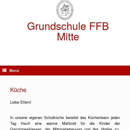
Zum
Inhalt
springen
Grundschule FFB
Mitte
Menü
Küche
Liebe Eltern!
In unserer eigenen Schulküche bereitet das Küchenteam jeden
Tag frisch eine warme Mahlzeit für die Kinder der
Ganztagesklassen, der Mittagsbetreuung und des Hortes zu.