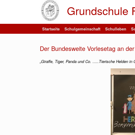
Zum
Grundschule 
Inhalt
springen
Startseite
Schulgemeinschaft
Schulleben
Sc
Der Bundesweite Vorlesetag an der
„Giraffe, Tiger, Panda und Co. …..Tierische Helden 