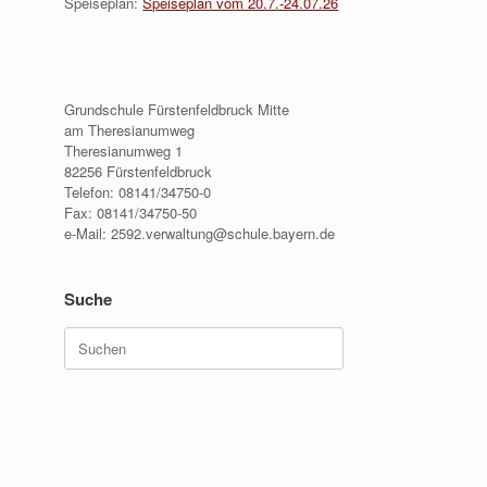
Speiseplan:
Speiseplan vom 20.7.-24.07.26
Grundschule Fürstenfeldbruck Mitte
am Theresianumweg
Theresianumweg 1
82256 Fürstenfeldbruck
Telefon: 08141/34750-0
Fax: 08141/34750-50
e-Mail: 2592.verwaltung@schule.bayern.de
Suche
Suche
nach: