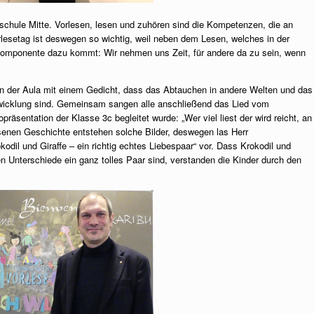
dschule Mitte. Vorlesen, lesen und zuhören sind die Kompetenzen, die an
rlesetag ist deswegen so wichtig, weil neben dem Lesen, welches in der
 Komponente dazu kommt: Wir nehmen uns Zeit, für andere da zu sein, wenn
in der Aula mit einem Gedicht, dass das Abtauchen in andere Welten und das
twicklung sind. Gemeinsam sangen alle anschließend das Lied vom
präsentation der Klasse 3c begleitet wurde: „Wer viel liest der wird reicht, an
senen Geschichte entstehen solche Bilder, deswegen las Herr
odil und Giraffe – ein richtig echtes Liebespaar“ vor. Dass Krokodil und
len Unterschiede ein ganz tolles Paar sind, verstanden die Kinder durch den