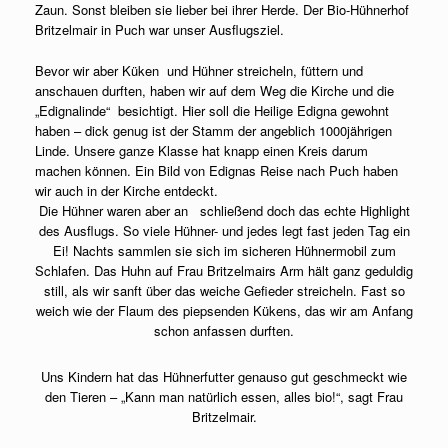
Zaun. Sonst bleiben sie lieber bei ihrer Herde. Der Bio-Hühnerhof
Britzelmair in Puch war unser Ausflugsziel.
Bevor wir aber Küken und Hühner streicheln, füttern und
anschauen durften, haben wir auf dem Weg die Kirche und die
„Edignalinde“ besichtigt. Hier soll die Heilige Edigna gewohnt
haben – dick genug ist der Stamm der angeblich 1000jährigen
Linde. Unsere ganze Klasse hat knapp einen Kreis darum
machen können. Ein Bild von Edignas Reise nach Puch haben
wir auch in der Kirche entdeckt.
Die Hühner waren aber an schließend doch das echte Highlight
des Ausflugs. So viele Hühner- und jedes legt fast jeden Tag ein
Ei! Nachts sammlen sie sich im sicheren Hühnermobil zum
Schlafen. Das Huhn auf Frau Britzelmairs Arm hält ganz geduldig
still, als wir sanft über das weiche Gefieder streicheln. Fast so
weich wie der Flaum des piepsenden Kükens, das wir am Anfang
schon anfassen durften.
Uns Kindern hat das Hühnerfutter genauso gut geschmeckt wie
den Tieren – „Kann man natürlich essen, alles bio!“, sagt Frau
Britzelmair.